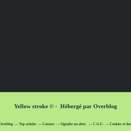
Yellow stroke © - Hébergé par
Overblog
 Overblog
Top articles
Contact
Signaler un abus
C.G.U.
Cookies et do