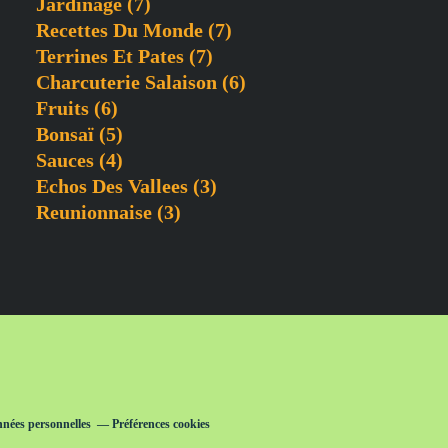
Jardinage
(7)
Recettes Du Monde
(7)
Terrines Et Pates
(7)
Charcuterie Salaison
(6)
Fruits
(6)
Bonsaï
(5)
Sauces
(4)
Echos Des Vallees
(3)
Reunionnaise
(3)
nnées personnelles
Préférences cookies