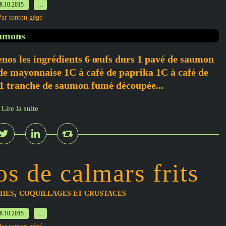
8.10.2015
…
Par tonton gégé
nos les ingrédients 6 œufs durs 1 pavé de saumon
 de mayonnaise 1C à café de paprika 1C à café de
re 1 tranche de saumon fumé découpée...
Lire la suite
os de calmars frits
,
CHES
COQUILLAGES ET CRUSTACES
8.10.2015
…