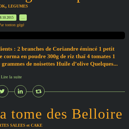
,
OK
LEGUMES
8.10.2015
…
Par tonton gégé
ients : 2 branches de Coriandre émincé 1 petit
 corma en poudre 300g de riz thaï 4 tomates 1
0 grammes de noisettes Huile d’olive Quelques...
Lire la suite
la tome des Belloire
RTES SALEES et CAKE