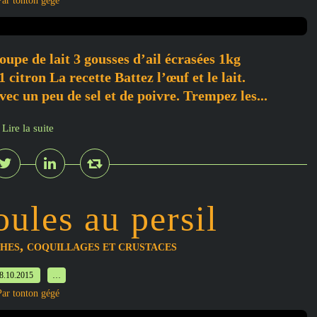
Par tonton gégé
oupe de lait 3 gousses d’ail écrasées 1kg
itron La recette Battez l’œuf et le lait.
vec un peu de sel et de poivre. Trempez les...
Lire la suite
ules au persil
,
CHES
COQUILLAGES ET CRUSTACES
8.10.2015
…
Par tonton gégé