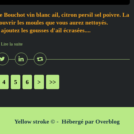
 Bouchot vin blanc ail, citron persil sel poivre. La
 ouvrir les moules que vous aurez nettoyés.
ajoutez les gousses d'ail écrasées....
Lire la suite
4
5
6
>
>>
Yellow stroke © - Hébergé par
Overblog