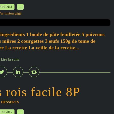
8.10.2015
…
Par tonton gégé
ingrédients 1 boule de pâte feuilletée 5 poivrons
es mûres 2 courgettes 3 œufs 150g de tome de
e La recette La veille de la recette...
Lire la suite
 rois facile 8P
DESSERTS
8.10.2015
…