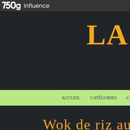
LA
ACCUEIL
CATÉGORIES
C
Wok de riz a