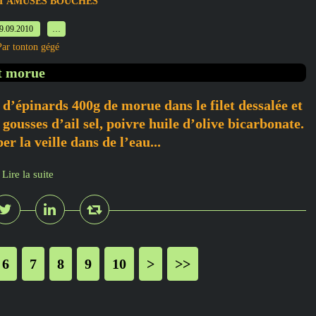
ET AMUSES BOUCHES
9.09.2010
…
Par tonton gégé
 d’épinards 400g de morue dans le filet dessalée et
ousses d’ail sel, poivre huile d’olive bicarbonate.
r la veille dans de l’eau...
Lire la suite
6
7
8
9
10
20
30
>
>>