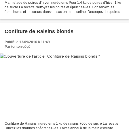
Marmelade de poires d’hiver Ingrédients Pour 1.4 kg de poires d’hiver 1 kg
de sucre La recette Nettoyez les poires et épluchez-les. Conservez les
épluchures et les cœurs dans un sac en mousseline. Découpez-les poires
épluchées en fines lamelles et mettez-les...
Confiture de Raisins blonds
Publié le 13/09/2016 à 11:49
Par
tonton gégé
Confiture de Raisins Ingrédients 1 kg de raisins 700g de sucre La recette
Rincez les grappes et égrenez-les. Faites appel à de la main d’œuvre