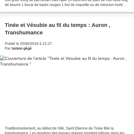
de beurre 1 bocal de baies rouges 1 bol de roquette ou de mesclun huile de
noisette Vinaigre de cidre...
Tinée et Vésubie au fil du temps : Auron ,
Transhumance
Publié le 25/06/2016 à 21:27
Par
tonton gégé
Traditionnellement, au début de l'été, Saint Etienne de Tinée fête la
transhumance. Les moutons des basses plaines montent pâturer dans les