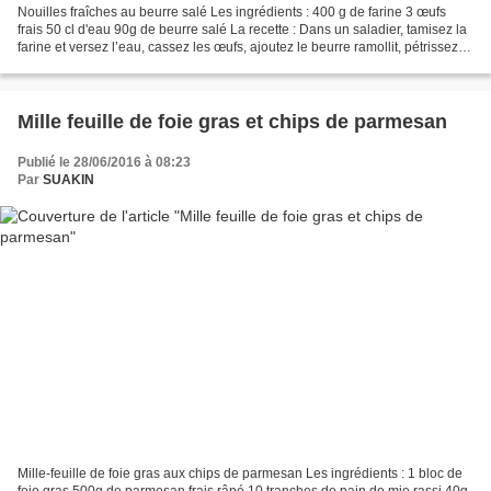
Nouilles fraîches au beurre salé Les ingrédients : 400 g de farine 3 œufs
frais 50 cl d'eau 90g de beurre salé La recette : Dans un saladier, tamisez la
farine et versez l’eau, cassez les œufs, ajoutez le beurre ramollit, pétrissez
d’abord à la spatule...
Mille feuille de foie gras et chips de parmesan
Publié le 28/06/2016 à 08:23
Par
SUAKIN
Mille-feuille de foie gras aux chips de parmesan Les ingrédients : 1 bloc de
foie gras 500g de parmesan frais râpé 10 tranches de pain de mie rassi 40g