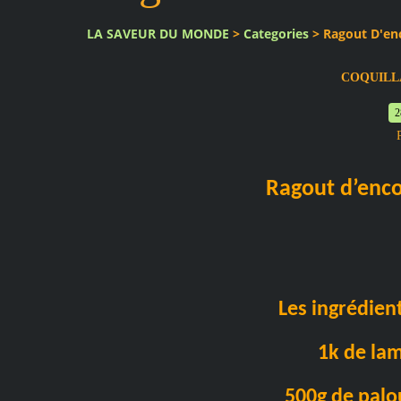
LA SAVEUR DU MONDE
>
Categories
>
Ragout D'enc
COQUILL
2
Ragout d’enco
Les ingrédien
1k de lam
500g de palo