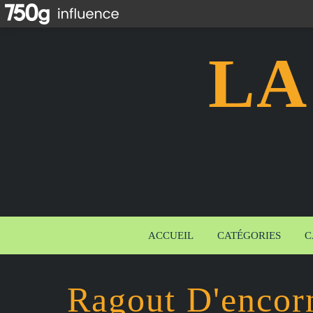
LA
ACCUEIL
CATÉGORIES
C
Ragout D'encorn