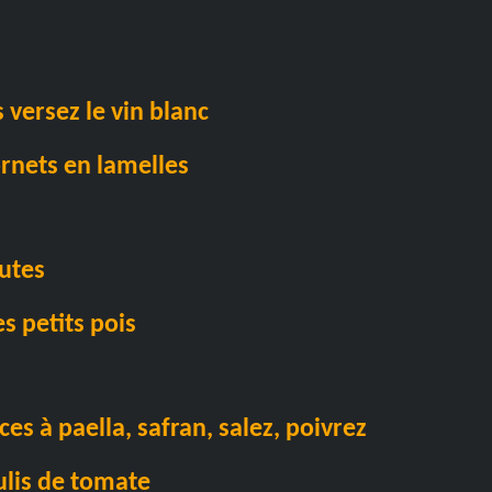
 versez le vin blanc
ornets en lamelles
utes
es petits pois
es à paella, safran, salez, poivrez
ulis de tomate