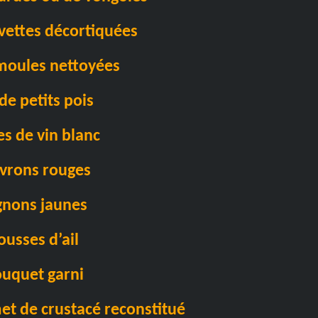
vettes décortiquées
moules nettoyées
de petits pois
es de vin blanc
ivrons rouges
gnons jaunes
ousses d’ail
ouquet garni
met de crustacé reconstitué