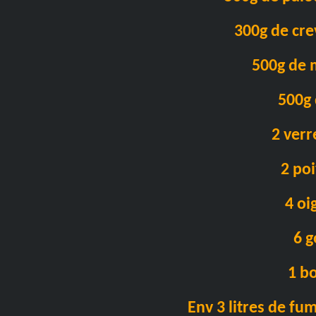
300g de cre
500g de 
500g 
2 verr
2 po
4 oi
6 g
1 b
Env 3 litres de fu