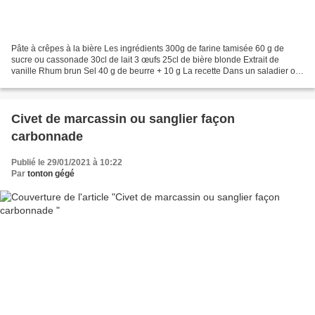
Pâte à crêpes à la bière Les ingrédients 300g de farine tamisée 60 g de
sucre ou cassonade 30cl de lait 3 œufs 25cl de bière blonde Extrait de
vanille Rhum brun Sel 40 g de beurre + 10 g La recette Dans un saladier ou
un pétrin mélangez la farine avec...
Civet de marcassin ou sanglier façon
carbonnade
Publié le 29/01/2021 à 10:22
Par
tonton gégé