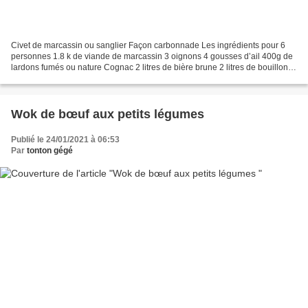
Civet de marcassin ou sanglier Façon carbonnade Les ingrédients pour 6
personnes 1.8 k de viande de marcassin 3 oignons 4 gousses d’ail 400g de
lardons fumés ou nature Cognac 2 litres de bière brune 2 litres de bouillon
de bœufs Miel Confiture fruits...
Wok de bœuf aux petits légumes
Publié le 24/01/2021 à 06:53
Par
tonton gégé