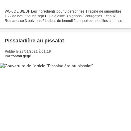
WOK DE BŒUF Les ingrédients pour 6 personnes 1 racine de gingembre
1.2k de bœuf Sauce soja Huile d’olive 3 oignons 3 courgettes 1 choux
Romanesco 3 poivrons 2 bulbes de fenouil 2 paquets de nouilles chinoises
La recette Découpez les légumes en petits...
Pissaladière au pissalat
Publié le 23/01/2021 à 01:19
Par
tonton gégé