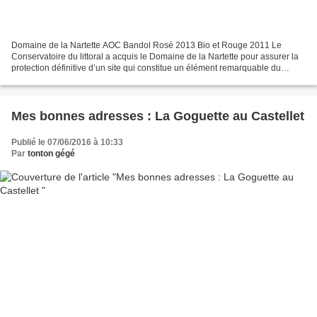
Domaine de la Nartette AOC Bandol Rosé 2013 Bio et Rouge 2011 Le
Conservatoire du littoral a acquis le Domaine de la Nartette pour assurer la
protection définitive d’un site qui constitue un élément remarquable du
paysage traditionnel du littoral du Var....
Mes bonnes adresses : La Goguette au Castellet
Publié le 07/06/2016 à 10:33
Par
tonton gégé