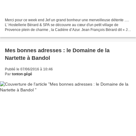
Merci pour ce week end Jef un grand bonheur une merveilleuse détente .....
L’ Hostellerie Bérard & SPA se découvre au cœur d'un petit village de
Provence plein de charme , la Cadière d’Azur. Jean François Bérard dit « Jef
» 1 étoile au guide Michelin...
Mes bonnes adresses : le Domaine de la
Nartette à Bandol
Publié le 07/06/2016 à 10:46
Par
tonton gégé