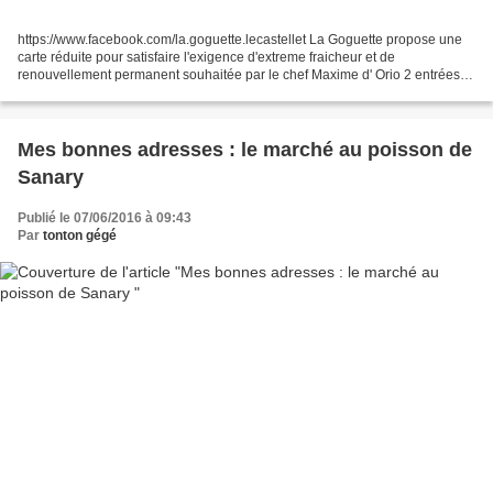
https://www.facebook.com/la.goguette.lecastellet La Goguette propose une
carte réduite pour satisfaire l'exigence d'extreme fraicheur et de
renouvellement permanent souhaitée par le chef Maxime d' Orio 2 entrées, 2
plats, 2 desserts que l’on peut associer...
Mes bonnes adresses : le marché au poisson de
Sanary
Publié le 07/06/2016 à 09:43
Par
tonton gégé