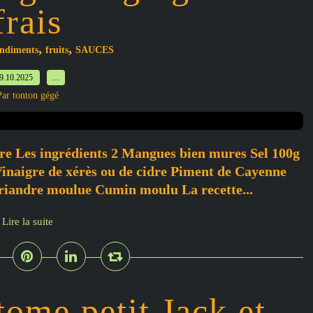
frais
,
,
ondiments
fruits
SAUCES
9.10.2025
…
Par tonton gégé
e Les ingrédients 2 Mangues bien mures Sel 100g
 Vinaigre de xérès ou de cidre Piment de Cayenne
riandre moulue Cumin moulu La recette...
Lire la suite
tome petit Jack et