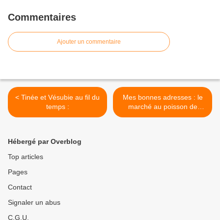
Commentaires
Ajouter un commentaire
< Tinée et Vésubie au fil du
Mes bonnes adresses : le
temps :
marché au poisson de
Sanary >
Hébergé par Overblog
Top articles
Pages
Contact
Signaler un abus
C.G.U.