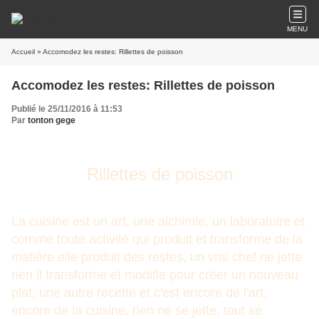
MENU
Accueil
» Accomodez les restes: Rillettes de poisson
Accomodez les restes: Rillettes de poisson
Publié le 25/11/2016 à 11:53
Par
tonton gege
Rillettes de poisson
La cuisine est un art, une alchimie, un laboratoire et
comme toute activité qui produit et transforme de la
matière elle produit des restes, un vrai chef ne jette
rien il transforme et modifie pour créer un nouveau
plat, une autre recette et c'est encore de l'art,
encore de la cuisine, rien ne se jette, tout se