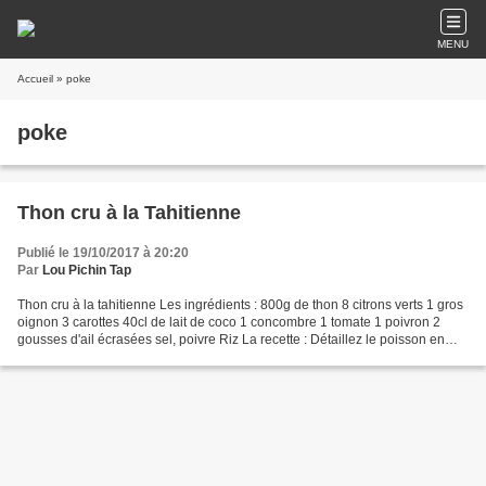
MENU
Accueil
» poke
poke
Thon cru à la Tahitienne
Publié le 19/10/2017 à 20:20
Par
Lou Pichin Tap
Thon cru à la tahitienne Les ingrédients : 800g de thon 8 citrons verts 1 gros
oignon 3 carottes 40cl de lait de coco 1 concombre 1 tomate 1 poivron 2
gousses d'ail écrasées sel, poivre Riz La recette : Détaillez le poisson en
gros cubes et mettez-le...