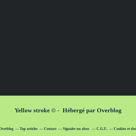
Yellow stroke © - Hébergé par
Overblog
 Overblog
Top articles
Contact
Signaler un abus
C.G.U.
Cookies et do