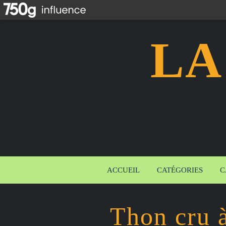
LA
ACCUEIL
CATÉGORIES
C
Thon cru à