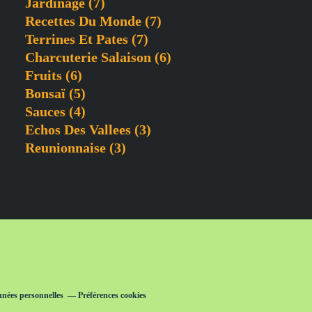
Jardinage
(7)
Recettes Du Monde
(7)
Terrines Et Pates
(7)
Charcuterie Salaison
(6)
Fruits
(6)
Bonsaï
(5)
Sauces
(4)
Echos Des Vallees
(3)
Reunionnaise
(3)
nnées personnelles
Préférences cookies