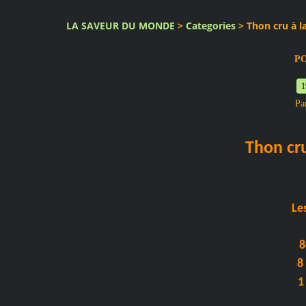
LA SAVEUR DU MONDE
>
Categories
>
Thon cru à l
P
1
Pa
Thon cru
Les
8
8
1