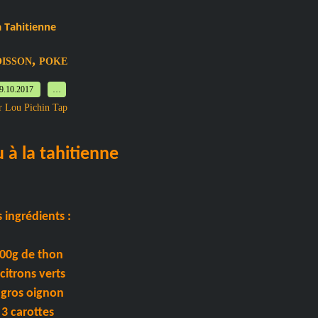
a Tahitienne
,
OISSON
POKE
9.10.2017
…
r Lou Pichin Tap
 à la tahitienne
 ingrédients :
00g de thon
 citrons verts
 gros oignon
3 carottes