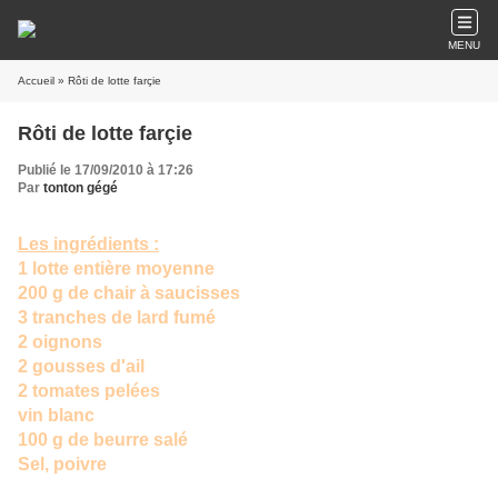
MENU
Accueil
» Rôti de lotte farçie
Rôti de lotte farçie
Publié le 17/09/2010 à 17:26
Par
tonton gégé
Les ingrédients :
1 lotte entière moyenne
200 g de chair à saucisses
3 tranches de lard fumé
2 oignons
2 gousses d'ail
2 tomates pelées
vin blanc
100 g de beurre salé
Sel, poivre