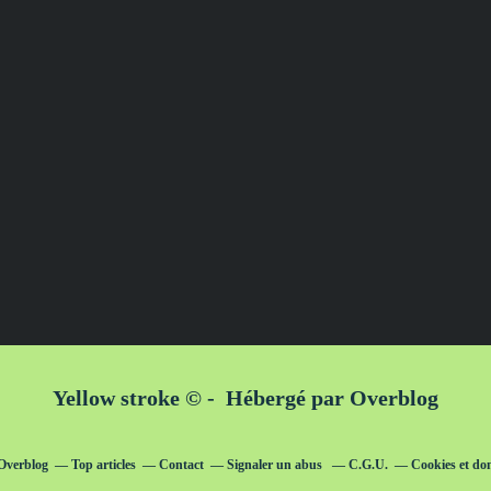
Yellow stroke © - Hébergé par
Overblog
 Overblog
Top articles
Contact
Signaler un abus
C.G.U.
Cookies et do