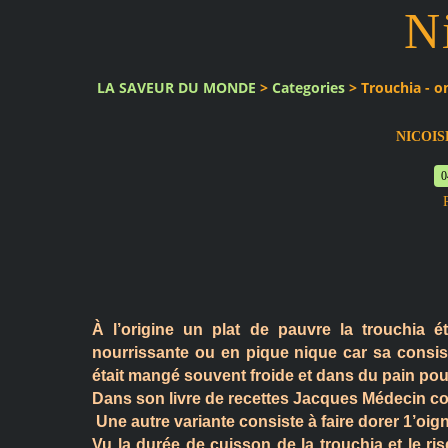
N
LA SAVEUR DU MONDE
>
Categories
>
Trouchia - o
NICOIS
0
À l’origine un plat de pauvre la
trouchia
ét
nourrissante ou en pique nique car sa consist
était mangé souvent froide et dans du pain pour
Dans son livre de recettes Jacques Médecin consei
Une autre variante consiste à faire dorer 1’oign
Vu la durée de cuisson de la
trouchia
et le ri