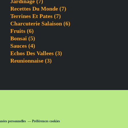
Jardinage
(7)
Recettes Du Monde
(7)
Terrines Et Pates
(7)
Charcuterie Salaison
(6)
Fruits
(6)
Bonsaï
(5)
Sauces
(4)
Echos Des Vallees
(3)
Reunionnaise
(3)
nnées personnelles
Préférences cookies