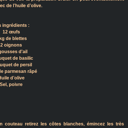
c de l’huile d’olive.
 ingrédients :
12 œufs
kg de blettes
2 oignons
gousses d'ail
uquet de basilic
uquet de persil
de parmesan râpé
uile d’olive
Sel, poivre
’un couteau retirez les côtes blanches, émincez les très