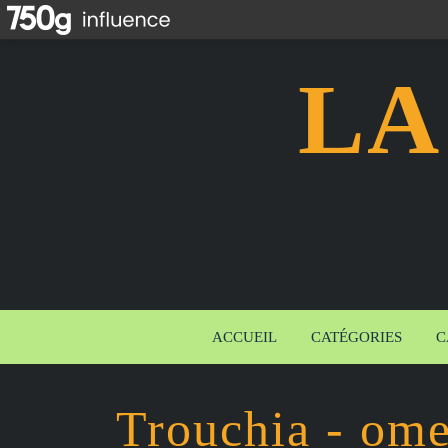
LA
ACCUEIL
CATÉGORIES
C
Trouchia - omel