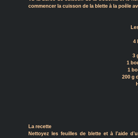
commencer la cuisson de la blette à la poêle ave
Les
4 
3 
1 bo
1 bo
200 g 
H
La recette
Nettoyez les feuilles de blette et à l’aide d