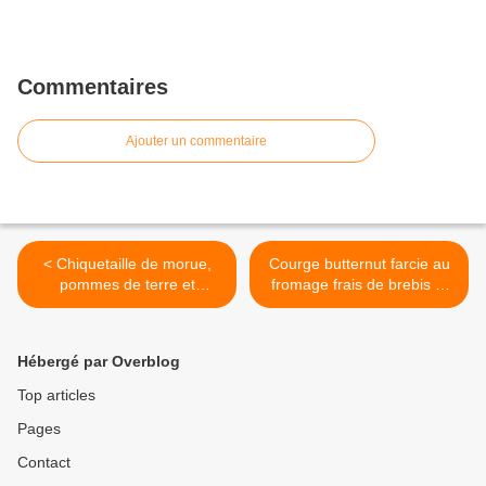
Commentaires
Ajouter un commentaire
< Chiquetaille de morue,
Courge butternut farcie au
pommes de terre et
fromage frais de brebis et
poireaux braisés
poitrine gratinée au four >
Hébergé par Overblog
Top articles
Pages
Contact