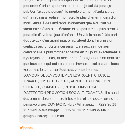
Bonjour,Je viens pour témoigner de la compétence d'une
personne.Certains pourront croire que je suis là pour ça
pub.Oui j'accepte puisqu'il le mérite vraiment d'autant plus
qu'il a réussir a réaliser mon vœu le plus cher en moins d'un
mois.Suites à des différents avortement que avait fait ma
soeur elle n'étais plus féconde et l’espoir n'étais plus permis
pour elle d'avoir un jour d'enfant ...Un voisin nous à fais part
des travaux d'un grand maître marabout dont il ma mis en
contact avec lui.Suite à certains rituels aux sein de son
couvant elle à puis tomber enceinte en 21 jours exactement je
n'y croyais pas...lors j'ai décider de témoigner en son nom afin
que tous ceux qui ont besoin des travaux occultes dans leurs
vie puisse le contacter.Pour tous vos problèmes
D'AMOUR,DESENVOUTEMENT,D'ARGENT, CHANCE,
TRAVAIL , JUSTICE, GLOIRE, VENTE ET ATTRACTION
CLIENTEL, COMMERCE, RETOUR IMMEDIAT
D'AFFECTION,PROMOTION SOCIALE ,EXAMENS...il a aussi
des pommades pour grossir les seins et les fesses, grossir le
pénis.Voici ses CONTACTS <br /> Whatsapp: +229 96 28
35 52<br /> Whatsapp: +229 96 28 35 52<br /> Mail:
gougbeatso2@gmail.com
Répondre