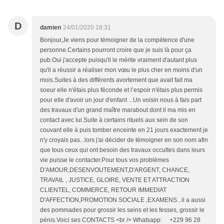
D
damien
24/01/2020 18:31
Bonjour,Je viens pour témoigner de la compétence d'une
personne.Certains pourront croire que je suis là pour ça
pub.Oui j'accepte puisqu'il le mérite vraiment d'autant plus
qu'il a réussir a réaliser mon vœu le plus cher en moins d'un
mois.Suites à des différents avortement que avait fait ma
soeur elle n'étais plus féconde et l’espoir n'étais plus permis
pour elle d'avoir un jour d'enfant ...Un voisin nous à fais part
des travaux d'un grand maître marabout dont il ma mis en
contact avec lui.Suite à certains rituels aux sein de son
couvant elle à puis tomber enceinte en 21 jours exactement je
n'y croyais pas...lors j'ai décider de témoigner en son nom afin
que tous ceux qui ont besoin des travaux occultes dans leurs
vie puisse le contacter.Pour tous vos problèmes
D'AMOUR,DESENVOUTEMENT,D'ARGENT, CHANCE,
TRAVAIL , JUSTICE, GLOIRE, VENTE ET ATTRACTION
CLIENTEL, COMMERCE, RETOUR IMMEDIAT
D'AFFECTION,PROMOTION SOCIALE ,EXAMENS...il a aussi
des pommades pour grossir les seins et les fesses, grossir le
pénis.Voici ses CONTACTS <br /> Whatsapp: +229 96 28