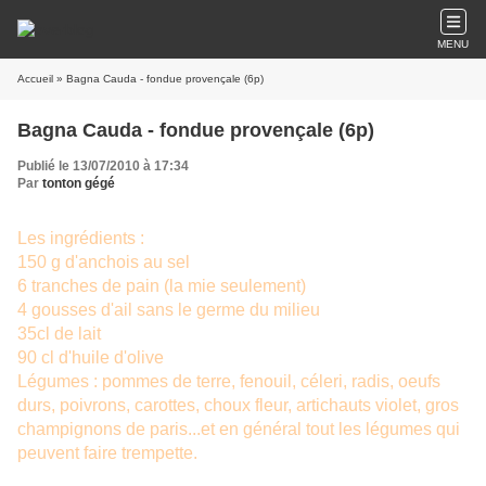
MENU
Accueil
» Bagna Cauda - fondue provençale (6p)
Bagna Cauda - fondue provençale (6p)
Publié le 13/07/2010 à 17:34
Par
tonton gégé
Les ingrédients :
150 g d'anchois au sel
6 tranches de pain (la mie seulement)
4 gousses d'ail sans le germe du milieu
35cl de lait
90 cl d'huile d'olive
Légumes : pommes de terre, fenouil, céleri, radis, oeufs
durs, poivrons, carottes, choux fleur, artichauts violet, gros
champignons de paris...et en général tout les légumes qui
peuvent faire trempette.