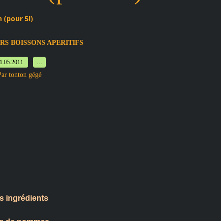
 (pour 5l)
RS BOISSONS APERITIFS
1.05.2011
…
Par tonton gégé
s ingrédients