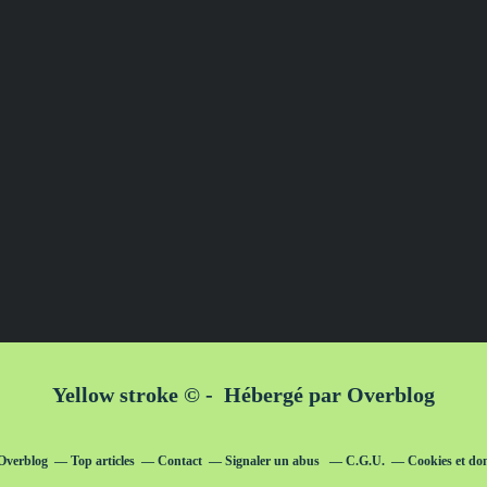
Yellow stroke © - Hébergé par
Overblog
 Overblog
Top articles
Contact
Signaler un abus
C.G.U.
Cookies et do