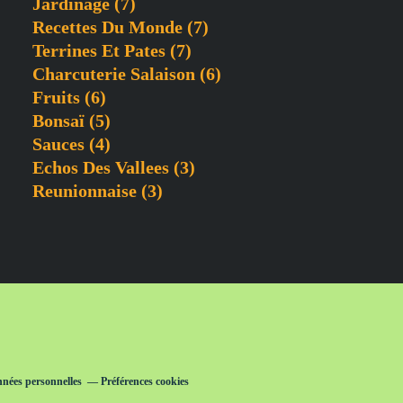
Jardinage
(7)
Recettes Du Monde
(7)
Terrines Et Pates
(7)
Charcuterie Salaison
(6)
Fruits
(6)
Bonsaï
(5)
Sauces
(4)
Echos Des Vallees
(3)
Reunionnaise
(3)
nnées personnelles
Préférences cookies