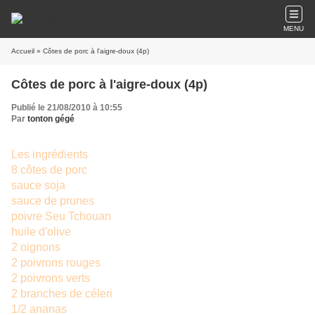
MENU
Accueil
» Côtes de porc à l'aigre-doux (4p)
Côtes de porc à l'aigre-doux (4p)
Publié le 21/08/2010 à 10:55
Par
tonton gégé
Les ingrédients
8 côtes de porc
sauce soja
sauce de prunes
poivre
Seu Tchouan
huile d'olive
2 oignons
2 poivrons rouges
2 poivrons verts
2 branches de céleri
1/2 ananas