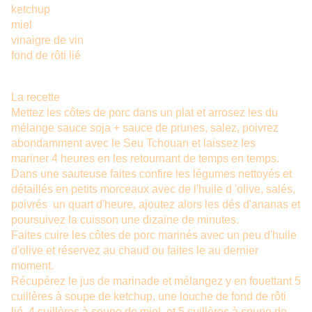
ketchup
miel
vinaigre de vin
fond de rôti lié
La recette
Mettez les côtes de porc dans un plat et arrosez les du
mélange sauce soja + sauce de prunes, salez, poivrez
abondamment avec le
Seu Tchouan
et laissez les
mariner 4 heures en les retournant de temps en temps.
Dans une sauteuse faites confire les légumes nettoyés et
détaillés en petits morceaux avec de l'huile d 'olive, salés,
poivrés un quart d'heure, ajoutez alors les dés d'ananas et
poursuivez la cuisson une dizaine de minutes.
Faites cuire les côtes de porc marinés avec un peu d'huile
d'olive et réservez au chaud ou faites le au dernier
moment.
Récupérez le jus de marinade et mélangez y en fouettant 5
cuillères à soupe de ketchup, une louche de fond de rôti
lié, 4 cuillères à soupe de miel, et 5 cuillères à soupe de