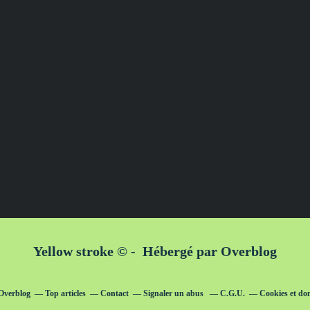
Yellow stroke © - Hébergé par
Overblog
 Overblog
Top articles
Contact
Signaler un abus
C.G.U.
Cookies et do