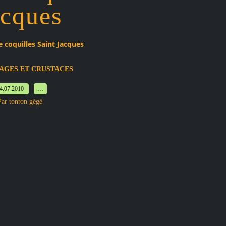
acques
e coquilles Saint Jacques
AGES ET CRUSTACES
4.07.2010
…
Par tonton gégé