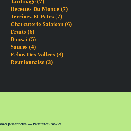
Jardinage
(7)
Recettes Du Monde
(7)
Terrines Et Pates
(7)
Charcuterie Salaison
(6)
Fruits
(6)
Bonsaï
(5)
Sauces
(4)
Echos Des Vallees
(3)
Reunionnaise
(3)
nnées personnelles
Préférences cookies