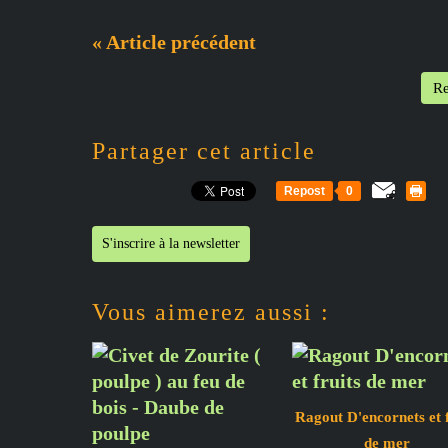
« Article précédent
Re
Partager cet article
Repost
0
S'inscrire à la newsletter
Vous aimerez aussi :
Ragout D'encornets et f
de mer