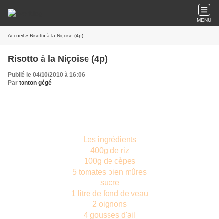
MENU
Accueil
» Risotto à la Niçoise (4p)
Risotto à la Niçoise (4p)
Publié le 04/10/2010 à 16:06
Par
tonton gégé
Les ingrédients
400g de riz
100g de cèpes
5 tomates bien mûres
sucre
1 litre de fond de veau
2 oignons
4 gousses d'ail