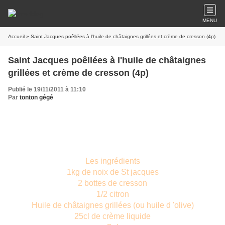
MENU
Accueil
» Saint Jacques poêllées à l'huile de châtaignes grillées et crème de cresson (4p)
Saint Jacques poêllées à l'huile de châtaignes
grillées et crème de cresson (4p)
Publié le 19/11/2011 à 11:10
Par
tonton gégé
Les ingrédients
1kg de noix de St jacques
2 bottes de cresson
1/2 citron
Huile de châtaignes grillées (ou huile d 'olive)
25cl de crème liquide