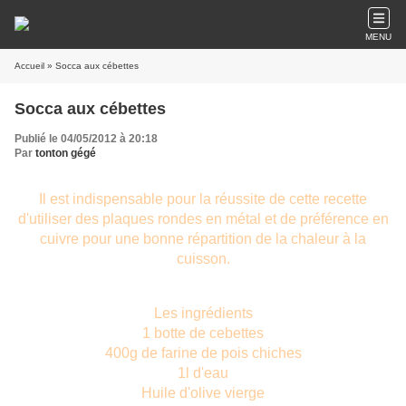
MENU
Accueil
» Socca aux cébettes
Socca aux cébettes
Publié le 04/05/2012 à 20:18
Par
tonton gégé
Il est indispensable pour la réussite de cette recette
d'utiliser des plaques rondes en métal et de préférence en
cuivre pour une bonne répartition de la chaleur à la
cuisson.
Les ingrédients
1 botte de cebettes
400g de farine de pois chiches
1l d'eau
Huile d'olive vierge