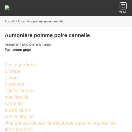
MENU
Accueil
» Aumonière pomme poire cannelle
Aumonière pomme poire cannelle
Publié le 14/07/2010 à 18:06
Par
tonton gégé
Les ingrédients
1 crêpe
1 poire
1 pomme
10g de beurre
miel liquide
cannelle
jus de citron
vanille liquide
Une gousse de vanille découpée dans la longueur en
fines lanières.