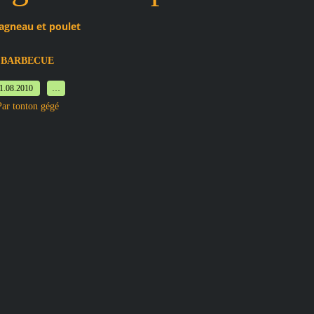
agneau et poulet
BARBECUE
1.08.2010
…
Par tonton gégé