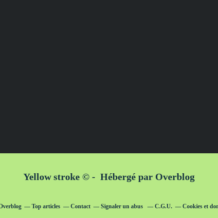
Yellow stroke © - Hébergé par
Overblog
 Overblog
Top articles
Contact
Signaler un abus
C.G.U.
Cookies et do