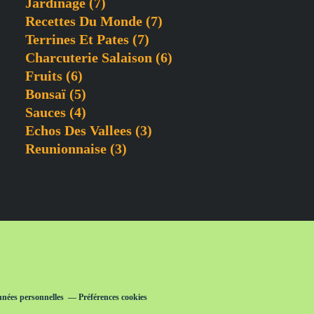
Jardinage
(7)
Recettes Du Monde
(7)
Terrines Et Pates
(7)
Charcuterie Salaison
(6)
Fruits
(6)
Bonsaï
(5)
Sauces
(4)
Echos Des Vallees
(3)
Reunionnaise
(3)
nnées personnelles
Préférences cookies