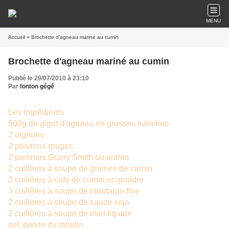
MENU
Accueil
» Brochette d'agneau mariné au cumin
Brochette d'agneau mariné au cumin
Publié le 29/07/2010 à 23:10
Par
tonton gégé
Les ingrédients
500g de gigot d'agneau en grosses tranches
2 oignons
2 poivrons rouges
2 pommes Grany Smith ou autres
2 cuillères à soupe de graines de cumin
2 cuillères à café de cumin en poudre
3 cuillères à soupe de moutarde fine
2 cuillères à soupe de sauce soja
2 cuillères à soupe de miel liquide
sel, poivre du moulin