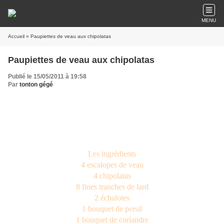
MENU
Accueil
» Paupiettes de veau aux chipolatas
Paupiettes de veau aux chipolatas
Publié le 15/05/2011 à 19:58
Par
tonton gégé
Les ingrédients
4 escalopes de veau
4 chipolatas
8 fines tranches de lard
2 échalotes
1 bouquet de persil
1 bouquet de coriandre