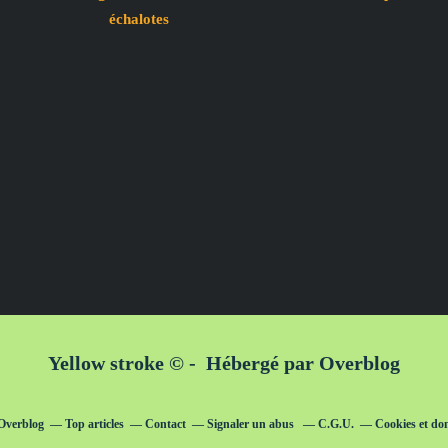
échalotes
Yellow stroke © - Hébergé par
Overblog
 Overblog
Top articles
Contact
Signaler un abus
C.G.U.
Cookies et do