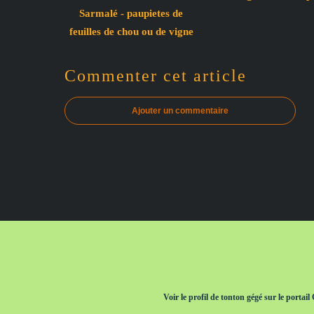
Sarmalé - paupietes de
feuilles de chou ou de vigne
Commenter cet article
Ajouter un commentaire
Voir le profil de
tonton gégé
sur le portail