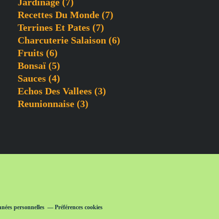
Jardinage
(7)
Recettes Du Monde
(7)
Terrines Et Pates
(7)
Charcuterie Salaison
(6)
Fruits
(6)
Bonsaï
(5)
Sauces
(4)
Echos Des Vallees
(3)
Reunionnaise
(3)
nnées personnelles
Préférences cookies