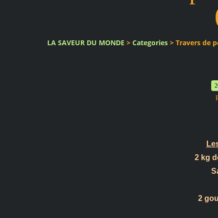
LA SAVEUR DU MONDE
>
Categories
>
Travers de p
2
Les
2 kg d
S
2 gou