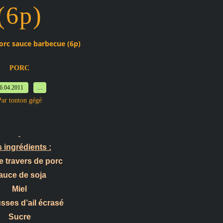
(6p)
orc sauce barbecue (6p)
PORC
6.04.2011
…
Par tonton gégé
 ingrédients :
e travers de porc
auce de soja
Miel
sses d’ail écrasé
Sucre