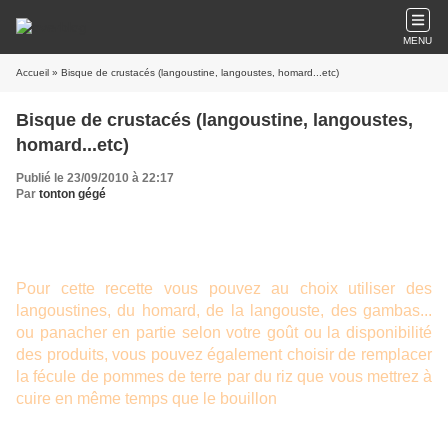
MENU
Accueil
» Bisque de crustacés (langoustine, langoustes, homard...etc)
Bisque de crustacés (langoustine, langoustes,
homard...etc)
Publié le 23/09/2010 à 22:17
Par
tonton gégé
Pour cette recette vous pouvez au choix utiliser des
langoustines, du homard, de la langouste, des gambas...
ou panacher en partie selon votre goût ou la disponibilité
des produits, vous pouvez également choisir de remplacer
la fécule de pommes de terre par du riz que vous mettrez à
cuire en même temps que le bouillon