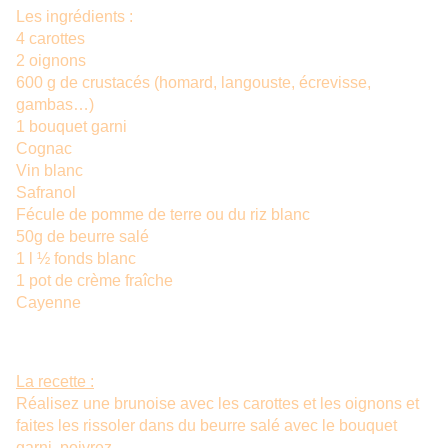
Les ingrédients :
4 carottes
2 oignons
600 g de crustacés (homard, langouste, écrevisse,
gambas…)
1 bouquet garni
Cognac
Vin blanc
Safranol
Fécule de pomme de terre ou du riz blanc
50g de beurre salé
1 l ½ fonds blanc
1 pot de crème fraîche
Cayenne
La recette :
Réalisez une brunoise avec les carottes et les oignons et
faites les rissoler dans du beurre salé avec le bouquet
garni, poivrez.