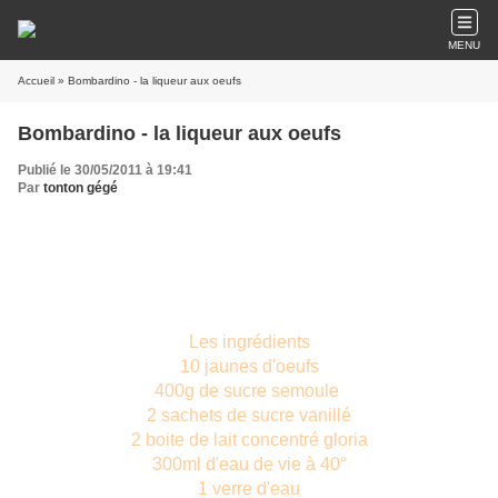
MENU
Accueil
» Bombardino - la liqueur aux oeufs
Bombardino - la liqueur aux oeufs
Publié le 30/05/2011 à 19:41
Par
tonton gégé
Les ingrédients
10 jaunes d'oeufs
400g de sucre semoule
2 sachets de sucre vanillé
2 boite de lait concentré gloria
300ml d'eau de vie à 40°
1 verre d'eau