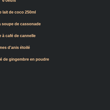
6 oeufs
e lait de coco 250ml
 à soupe de cassonade
e à café de cannelle
nes d'anis étoilé
café de gingembre en poudre