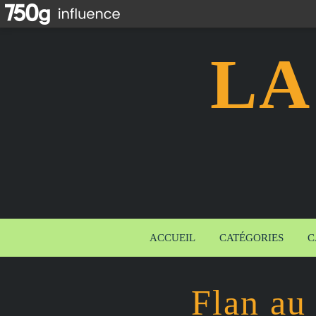
LA
ACCUEIL
CATÉGORIES
C
Flan au 