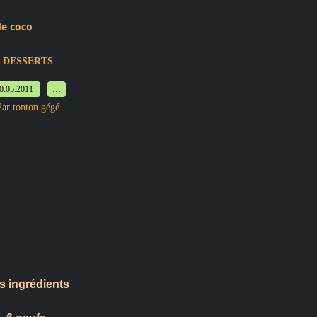
de coco
DESSERTS
0.05.2011
…
Par tonton gégé
s ingrédients