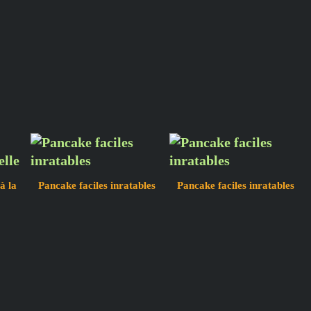
à la
Pancake faciles inratables
Pancake faciles inratables