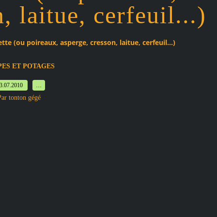
 laitue, cerfeuil...)
te (ou poireaux, asperge, cresson, laitue, cerfeuil...)
PES ET POTAGES
3.07.2010
…
Par tonton gégé