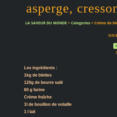
asperge, cresson,
LA SAVEUR DU MONDE
>
Categories
>
Crème de blet
SOU
0
Les ingrédients :
1kg de blettes
120g de beurre salé
60 g farine
Crème fraîche
1l de bouillon de volaille
1 l lait