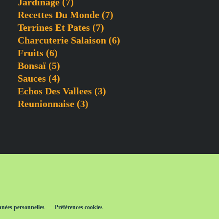
Jardinage
(7)
Recettes Du Monde
(7)
Terrines Et Pates
(7)
Charcuterie Salaison
(6)
Fruits
(6)
Bonsaï
(5)
Sauces
(4)
Echos Des Vallees
(3)
Reunionnaise
(3)
nnées personnelles
Préférences cookies