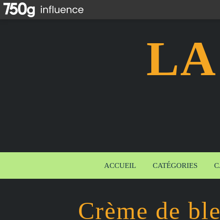
LA
ACCUEIL
CATÉGORIES
C
Crème de ble