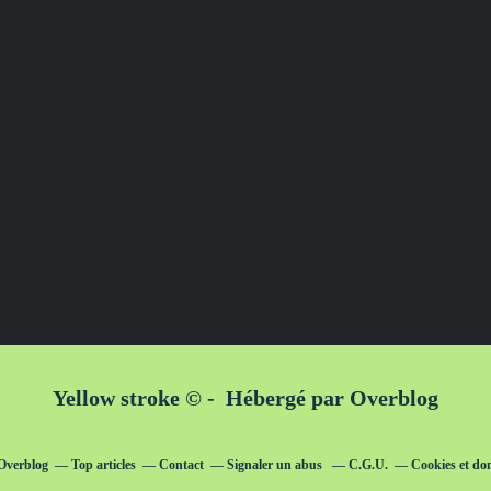
Yellow stroke © - Hébergé par
Overblog
 Overblog
Top articles
Contact
Signaler un abus
C.G.U.
Cookies et do