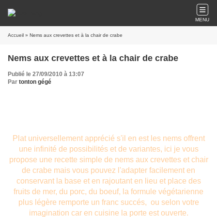
MENU
Accueil
» Nems aux crevettes et à la chair de crabe
Nems aux crevettes et à la chair de crabe
Publié le 27/09/2010 à 13:07
Par
tonton gégé
Plat universellement apprécié s'il en est les nems offrent
une infinité de possibilités et de variantes, ici je vous
propose une recette simple de nems aux crevettes et chair
de crabe mais vous pouvez l'adapter facilement en
conservant la base et en rajoutant en lieu et place des
fruits de mer, du porc, du boeuf, la formule végétarienne
plus légère remporte un franc succés, ou selon votre
imagination car en cuisine la porte est ouverte.