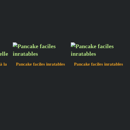
à la
Pancake faciles inratables
Pancake faciles inratables