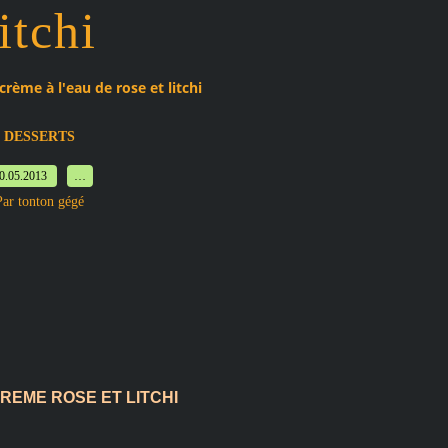
litchi
crème à l'eau de rose et litchi
DESSERTS
0.05.2013
…
Par tonton gégé
CREME ROSE ET LITCHI