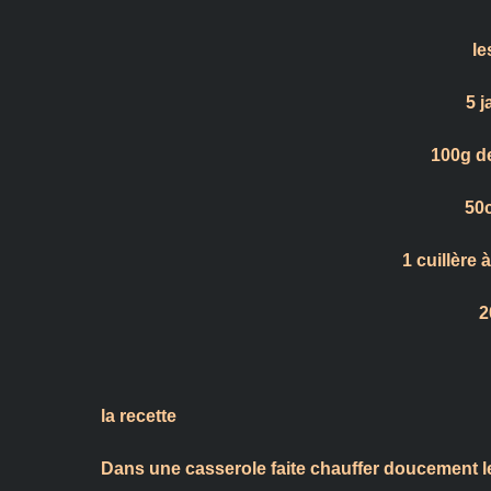
le
5 j
100g d
50c
1 cuillère
2
la recette
Dans une casserole faite chauffer doucement le l