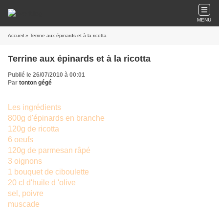
MENU
Accueil
» Terrine aux épinards et à la ricotta
Terrine aux épinards et à la ricotta
Publié le 26/07/2010 à 00:01
Par
tonton gégé
Les ingrédients
800g d'épinards en branche
120g de ricotta
6 oeufs
120g de parmesan râpé
3 oignons
1 bouquet de ciboulette
20 cl d'huile d 'olive
sel, poivre
muscade