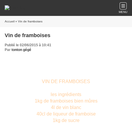
MENU
Accueil
» Vin de framboises
Vin de framboises
Publié le 02/06/2015 à 10:41
Par
tonton gégé
VIN DE FRAMBOISES
les ingrédients
1kg de framboises bien mûres
4l de vin blanc
40cl de liqueur de framboise
1kg de sucre