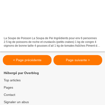
La Soupe de Poisson La Soupa de Pei Ingrédients pour env 6 personnes
2.5 kg de poissons de roche et crustacés (petits crabes) 1 kg de congre 4
oignons de bonne taille 4 gousses d’ail 1 kg de tomates fraîches Piment de
Cayenne en poudre 4 dés de safran...
< Page précédente
Page suivante >
Hébergé par Overblog
Top articles
Pages
Contact
Signaler un abus