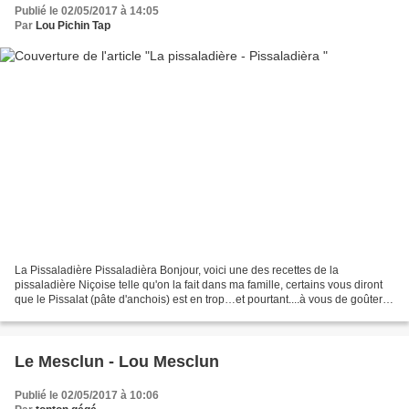
Publié le 02/05/2017 à 14:05
Par
Lou Pichin Tap
La Pissaladière Pissaladièra Bonjour, voici une des recettes de la
pissaladière Niçoise telle qu'on la fait dans ma famille, certains vous diront
que le Pissalat (pâte d'anchois) est en trop…et pourtant....à vous de goûter et
de décider mais il faut connaître...
Le Mesclun - Lou Mesclun
Publié le 02/05/2017 à 10:06