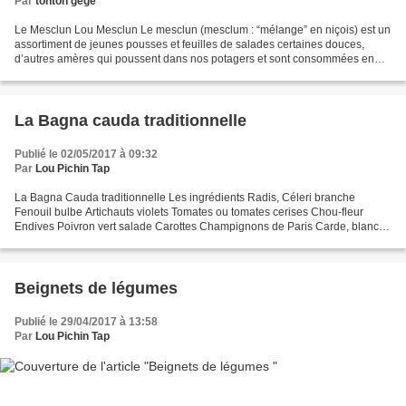
Par
tonton gégé
Le Mesclun Lou Mesclun Le mesclun (mesclum : “mélange” en niçois) est un
assortiment de jeunes pousses et feuilles de salades certaines douces,
d’autres amères qui poussent dans nos potagers et sont consommées en
salade. Il doit être composé d’un mélange...
La Bagna cauda traditionnelle
Publié le 02/05/2017 à 09:32
Par
Lou Pichin Tap
La Bagna Cauda traditionnelle Les ingrédients Radis, Céleri branche
Fenouil bulbe Artichauts violets Tomates ou tomates cerises Chou-fleur
Endives Poivron vert salade Carottes Champignons de Paris Carde, blanc
de blette Œufs durs ½ l d’huile d’olive,...
Beignets de légumes
Publié le 29/04/2017 à 13:58
Par
Lou Pichin Tap