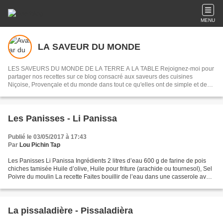
MENU
LA SAVEUR DU MONDE
LES SAVEURS DU MONDE DE LA TERRE A LA TABLE Rejoignez-moi pour
partager nos recettes sur ce blog consacré aux saveurs des cuisines
Niçoise, Provençale et du monde dans tout ce qu'elles ont de simple et de
véritable. Pas de master chef ici ou de meilleur pâtissier on partage les
recettes dans leurs multiples variantes sans juger ni critiquer et en
respectant les terroirs et les traditions.
Les Panisses - Li Panissa
Publié le 03/05/2017 à 17:43
Par
Lou Pichin Tap
Les Panisses Li Panissa Ingrédients 2 litres d’eau 600 g de farine de pois
chiches tamisée Huile d’olive, Huile pour friture (arachide ou tournesol), Sel
Poivre du moulin La recette Faites bouillir de l’eau dans une casserole avec
un peu de sel et de...
La pissaladière - Pissaladièra