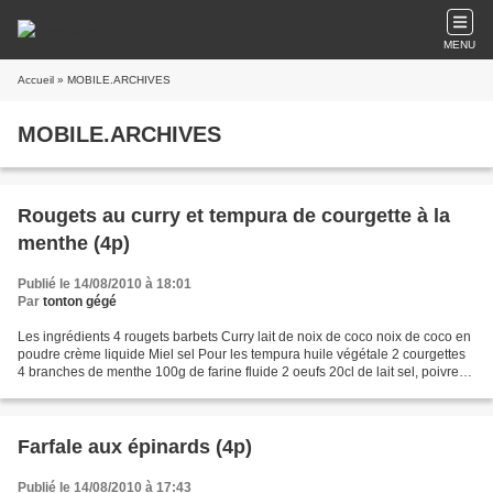
MENU
Accueil
» MOBILE.ARCHIVES
MOBILE.ARCHIVES
Rougets au curry et tempura de courgette à la
menthe (4p)
Publié le 14/08/2010 à 18:01
Par
tonton gégé
Les ingrédients 4 rougets barbets Curry lait de noix de coco noix de coco en
poudre crème liquide Miel sel Pour les tempura huile végétale 2 courgettes
4 branches de menthe 100g de farine fluide 2 oeufs 20cl de lait sel, poivre
levure chimique La recette...
Farfale aux épinards (4p)
Publié le 14/08/2010 à 17:43