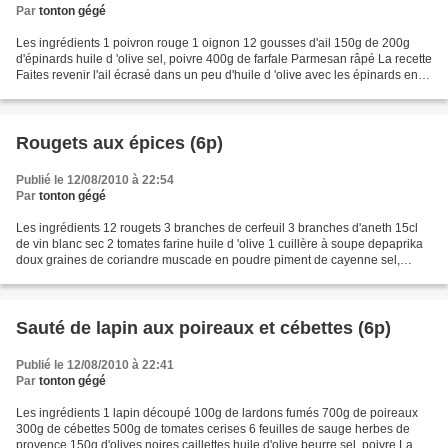
Par
tonton gégé
Les ingrédients 1 poivron rouge 1 oignon 12 gousses d'ail 150g de 200g
d'épinards huile d 'olive sel, poivre 400g de farfale Parmesan râpé La recette
Faites revenir l'ail écrasé dans un peu d'huile d 'olive avec les épinards en
fines lanières pendant...
Rougets aux épices (6p)
Publié le 12/08/2010 à 22:54
Par
tonton gégé
Les ingrédients 12 rougets 3 branches de cerfeuil 3 branches d'aneth 15cl
de vin blanc sec 2 tomates farine huile d 'olive 1 cuillère à soupe depaprika
doux graines de coriandre muscade en poudre piment de cayenne sel,
poivre sucre La recette Ecaillez...
Sauté de lapin aux poireaux et cébettes (6p)
Publié le 12/08/2010 à 22:41
Par
tonton gégé
Les ingrédients 1 lapin découpé 100g de lardons fumés 700g de poireaux
300g de cébettes 500g de tomates cerises 6 feuilles de sauge herbes de
provence 150g d'olives noires caillettes huile d'olive beurre sel, poivre La