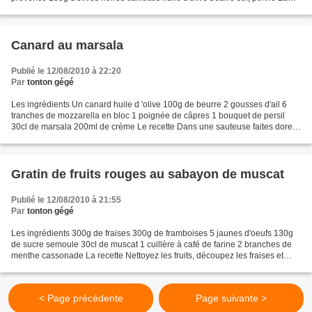
recette Nettoyez les tomates, les...
Canard au marsala
Publié le 12/08/2010 à 22:20
Par
tonton gégé
Les ingrédients Un canard huile d 'olive 100g de beurre 2 gousses d'ail 6
tranches de mozzarella en bloc 1 poignée de câpres 1 bouquet de persil
30cl de marsala 200ml de crème Le recette Dans une sauteuse faites dorer
le canard découpé en morceaux avec...
Gratin de fruits rouges au sabayon de muscat
Publié le 12/08/2010 à 21:55
Par
tonton gégé
Les ingrédients 300g de fraises 300g de framboises 5 jaunes d'oeufs 130g
de sucre semoule 30cl de muscat 1 cuillère à café de farine 2 branches de
menthe cassonade La recette Nettoyez les fruits, découpez les fraises et
répartissez les dans les cassolettes...
< Page précédente
Page suivante >