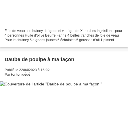
Foie de veau au chutney d’oignon et vinaigre de Xeres Les ingrédients pour
4 personnes Huile d’olive Beurre Farine 4 belles tranches de foie de veau
Pour le chutney 5 oignons jaunes 5 échalotes 5 gousses d’ail 1 piment
jalapeno 1 petite botte de ciboulette...
Daube de poulpe à ma façon
Publié le 22/04/2023 à 15:02
Par
tonton gégé