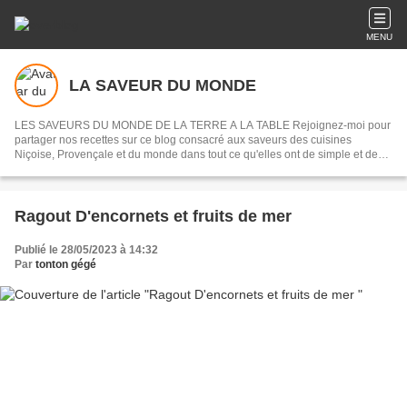
MENU
LA SAVEUR DU MONDE
LES SAVEURS DU MONDE DE LA TERRE A LA TABLE Rejoignez-moi pour
partager nos recettes sur ce blog consacré aux saveurs des cuisines
Niçoise, Provençale et du monde dans tout ce qu'elles ont de simple et de
véritable. Pas de master chef ici ou de meilleur pâtissier on partage les
recettes dans leurs multiples variantes sans juger ni critiquer et en
respectant les terroirs et les traditions.
Ragout D'encornets et fruits de mer
Publié le 28/05/2023 à 14:32
Par
tonton gégé