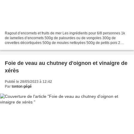
Ragout d’encornets et fruits de mer Les ingrédients pour 6/8 personnes 1k
de lamelles d’encornets 500g de palourdes ou de vongoles 300g de
crevettes décortiquées 500g de moules nettoyées 500g de petits pois 2
verres de vin blanc 2 poivrons rouges 4 oignons...
Foie de veau au chutney d'oignon et vinaigre de
xérès
Publié le 28/05/2023 à 12:42
Par
tonton gégé