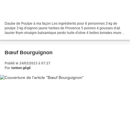
Daube de Poulpe à ma façon Les ingrédients pour 6 personnes 3 kg de
poulpe 3 kg d'oignon jaune herbes de Provence 5 poivres 4 gousses d'ail
laurier thym vinaigre balsamique pesto huile d'olive 4 belles tomates mures
(en option pas obligatoire du tout)...
Bœuf Bourguignon
Publié le 24/02/2023 à 07:27
Par
tonton gégé