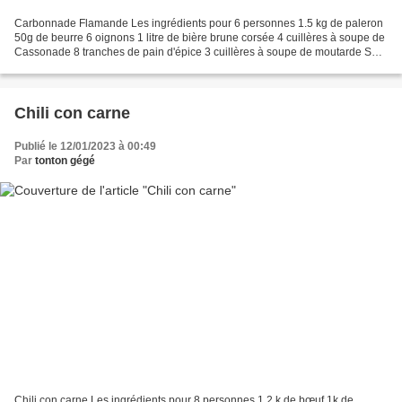
Carbonnade Flamande Les ingrédients pour 6 personnes 1.5 kg de paleron
50g de beurre 6 oignons 1 litre de bière brune corsée 4 cuillères à soupe de
Cassonade 8 tranches de pain d'épice 3 cuillères à soupe de moutarde Sel
Poivre du moulin Accompagnement...
Chili con carne
Publié le 12/01/2023 à 00:49
Par
tonton gégé
Chili con carne Les ingrédients pour 8 personnes 1.2 k de bœuf 1k de